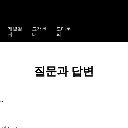
개별결
고객센
도매문
제
터
의
질문과 답변
.