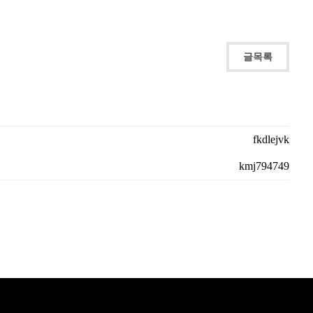
글목록
fkdlejvk
kmj794749