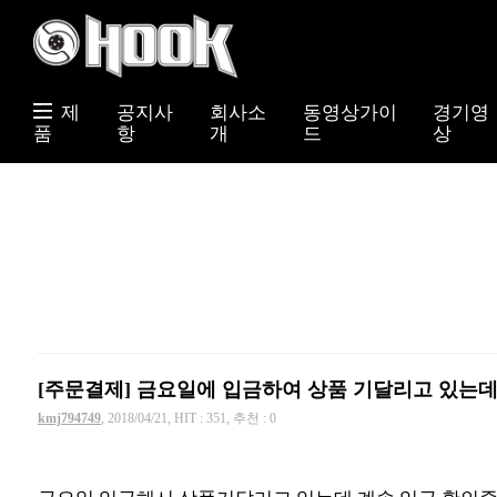
제
공지사
회사소
동영상가이
경기영
품
항
개
드
상
[주문결제] 금요일에 입금하여 상품 기달리고 있는데.
kmj794749
, 2018/04/21, HIT : 351, 추천 : 0