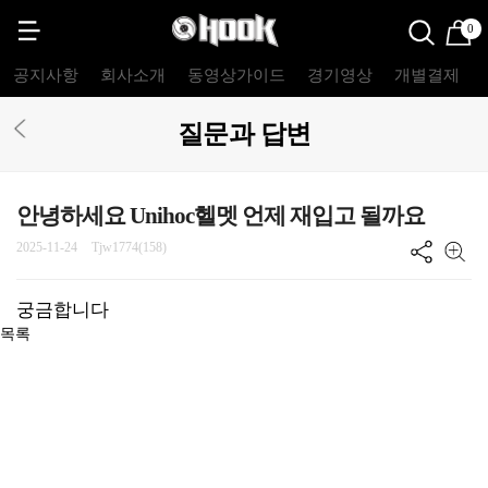
0
공지사항
회사소개
동영상가이드
경기영상
개별결제
질문과 답변
안녕하세요 Unihoc헬멧 언제 재입고 될까요
2025-11-24
Tjw1774(158)
궁금합니다
목록