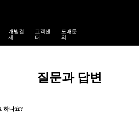
개별결
고객센
도매문
제
터
의
질문과 답변
입고 하나요?