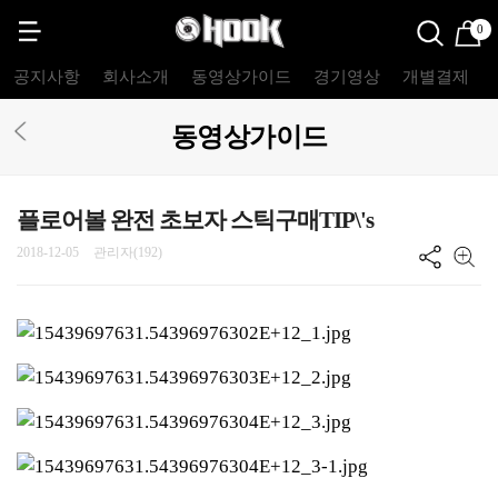
0
공지사항
회사소개
동영상가이드
경기영상
개별결제
동영상가이드
플로어볼 완전 초보자 스틱구매TIP\'s
2018-12-05
관리자(192)