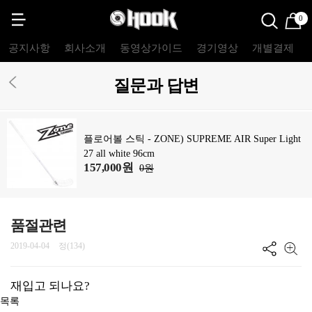
0
공지사항
회사소개
동영상가이드
경기영상
개별결제
질문과 답변
플로어볼 스틱 - ZONE) SUPREME AIR Super Light
27 all white 96cm
157,000원
0원
품절관련
2019-04-04
정(134)
재입고 되나요?
목록