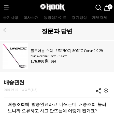
0
공지사항
회사소개
동영상가이드
경기영상
개별결제
질문과 답변
플로어볼 스틱 - UNIHOC) SONIC Curve 2.0 29
black-cerise 92cm / 96cm
176,000원
0원
배송관련
2019-06-19
송영준(113)
배송조회에 발송완료라고 나오는데 배송조회 눌러
보니까 오류하고 하고 안뜨는데 어떻게 된거죠?