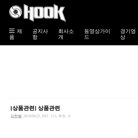
제
공지사
회사소
동영상가이
경기영
품
항
개
드
상
[상품관련] 상품관련
김한별
, 2019/06/25, HIT : 113, 추천 : 0