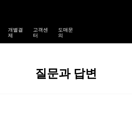
개별결
고객센
도매문
제
터
의
질문과 답변