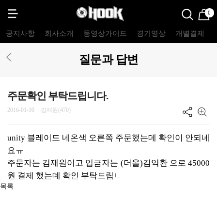
0
공지사항
회사소개
동영상가이드
경기영상
개별결제
질문과 답변
주문확인 부탁드립니다.
2016-01-30
김재원(470)
unity 블레이드 네온색 오른쪽 주문했는데 확인이 안되네
요ㅠ
주문자는 김재원이고 입금자는 (더올)김익환 으로 45000
원 결제 했는데 확인 부탁드립ㄴ
목록