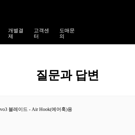
개별결
고객센
도매문
제
터
의
질문과 답변
o3 블레이드 - Air Hook(에어훅)용