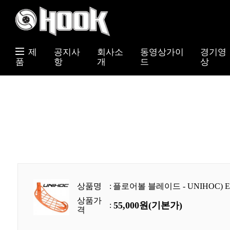
제
공지사
회사소
동영상가이
경기영
품
항
개
드
상
상품명
:
플로어볼 블레이드 - UNIHOC) Ev
상품가
55,000원(기본가)
:
격