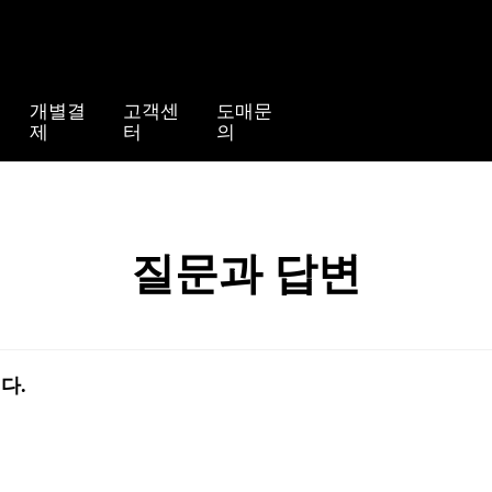
개별결
고객센
도매문
제
터
의
질문과 답변
다.