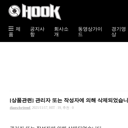
제
공지사
회사소
동영상가이
경기영
품
항
개
드
상
[상품관련] 관리자 또는 작성자에 의해 삭제되었습니
dianwlsrjtemf
, 2021/11/17, HIT : 19, 추천 : 0