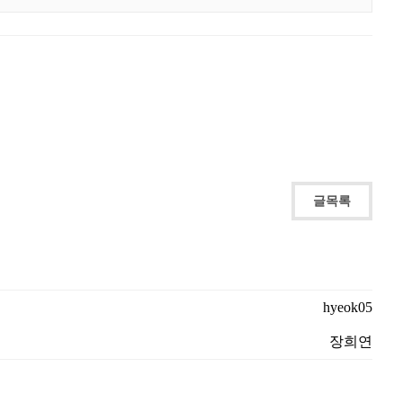
글목록
hyeok05
장희연