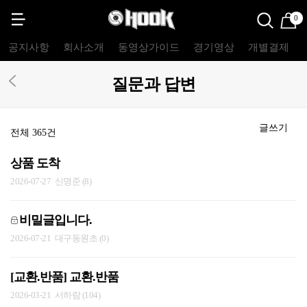
0
공지사항
회사소개
동영상가이드
경기영상
개별결제
질문과 답변
글쓰기
전체 365건
상품 도착
2026-07-27
신명준 (8)
비밀글입니다.
2026-07-21
대구동원초 (0)
[교환.반품] 교환.반품
2026-03-21
서하람 (104)