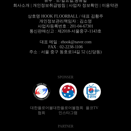
휴무 : 토/일요일,공휴일
회사소개
|
개인정보취급방침
|
사업자 정보확인
|
이용약관
상호명 HOOK FLOORBALL / 대표 김황주
개인정보관리책임자 : 김소영
사업자등록번호 : 201-04-67301
통신판매신고 : 제2018-서울중구-1143호
대표 메일 :
ehook@naver.com
FAX : 02-2238-1106
주소 : 서울 중구 동호로14길 52 (신당동)
SPONSER
대한플로어볼
대한플로어볼협회
플코TV
협회
인스타그램
PARTNER