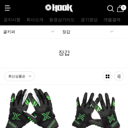
0
공지사항
회사소개
동영상가이드
경기영상
개별결제
골키퍼
장갑
장갑