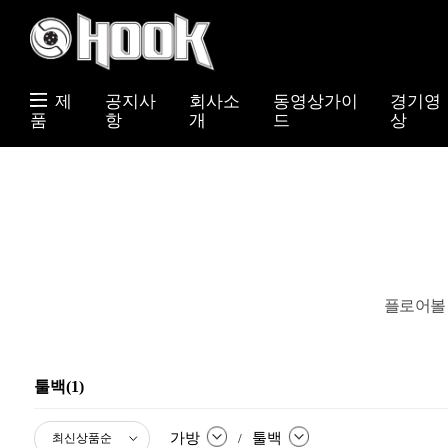
제
공지사
회사소
동영상가이
경기영
품
항
개
드
상
플로어볼 
툴백(1)
가방
툴백
/