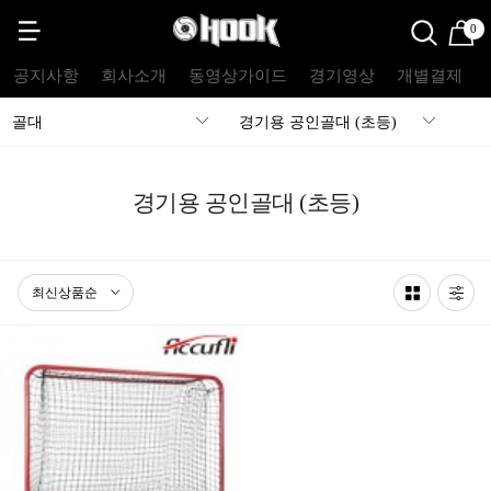
0
공지사항
회사소개
동영상가이드
경기영상
개별결제
골대
경기용 공인골대 (초등)
경기용 공인골대 (초등)