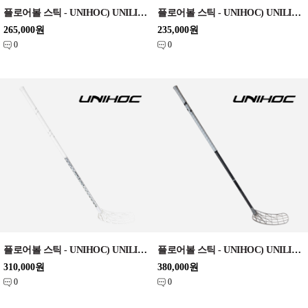
플로어볼 스틱 - UNIHOC) UNILITE MAX TI 26 black/gold slim 96cm
플로어볼 스틱 - UNIHOC) UNILITE PRO 27 white/blue CLASSIC 96cm
265,000원
235,000원
0
0
플로어볼 스틱 - UNIHOC) UNILITE CARBSKIN TI 26 silver Classic 96cm
플로어볼 스틱 - UNIHOC) UNILITE EVOLAB FL 26 ice grey 100cm
310,000원
380,000원
0
0