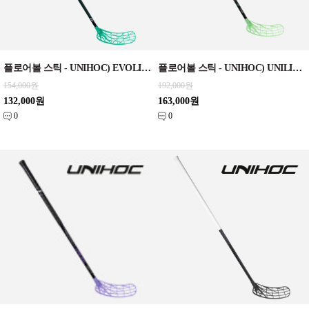
플로어볼 스틱 - UNIHOC) EVOLITE PERFORMANCE FL 28 turq 96cm
플로어볼 스틱 - UNIHOC) UNILITE PRO FL 30 green SLIM EDT 87cm/92cm
154,000원
192,000원
132,000원
163,000원
0
0