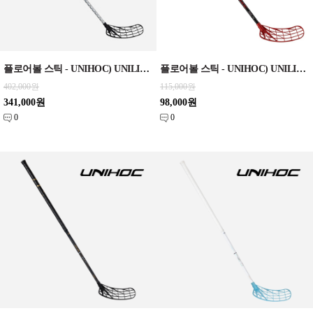
플로어볼 스틱 - UNIHOC) UNILITE CARBSKIN TI 29 silver SLIM 96cm
플로어볼 스틱 - UNIHOC) UNILITE PRODIGY 32 black/red 87cm,92cm
402,000원
115,000원
341,000원
98,000원
0
0