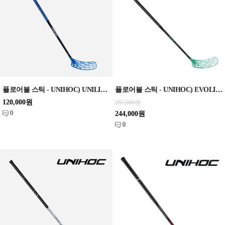
플로어볼 스틱 - UNIHOC) UNILITE PERFORMANCE FL 28 blue 92cm/96cm
플로어볼 스틱 - UNIHOC) EVOLITE PRO FL 29 black Classic 92cm / 96cm
120,000원
287,000원
0
244,000원
0