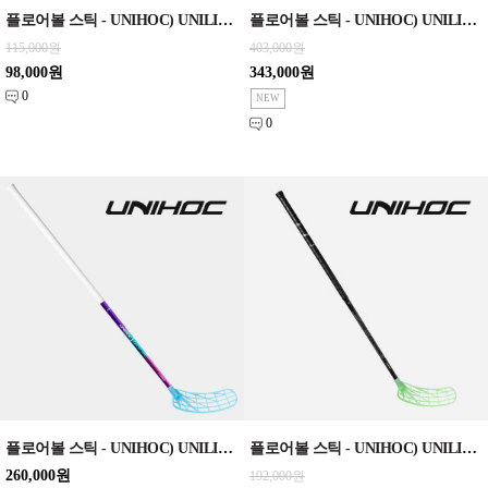
플로어볼 스틱 - UNIHOC) UNILITE PRODIGY FL 32 black/purple 87cm/92cm
플로어볼 스틱 - UNIHOC) UNILITE CARBSKIN FL 26 black SLIM EDT 96cm
115,000원
403,000원
98,000원
343,000원
0
0
플로어볼 스틱 - UNIHOC) UNILITE MAX 27 DLX OVAL Edition 96cm
플로어볼 스틱 - UNIHOC) UNILITE PRO FL 29 green SLIM EDT 92cm/96cm
260,000원
192,000원