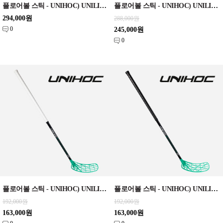
플로어볼 스틱 - UNIHOC) UNILITE MAX TITAN 29 blue CLASSIC EDT 92cm/96cm
플로어볼 스틱 - UNIHOC) UNILITE PRO FL 26 green SLIM EDT 96cm/100cm
294,000원
288,000원
0
245,000원
0
플로어볼 스틱 - UNIHOC) UNILITE PERFORMANCE MID FL 26 black-turq 96cm/100cm
플로어볼 스틱 - UNIHOC) UNILITE PERFORMANCE MID FL 29 black-turq 92c/96cm
192,000원
192,000원
163,000원
163,000원