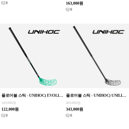
0
163,000원
0
플로어볼 스틱 - UNIHOC) EVOLITE PERFORMANCE SLIM FL 30 black/turq 92cm
플로어볼 스틱 - UNIHOC) UNILITE CARBSKIN FL 29 black SLIM EDT SR 96cm
143,000원
403,000원
122,000원
343,000원
0
0