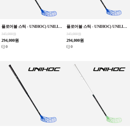
플로어볼 스틱 - UNIHOC) UNILITE MAX TITAN 26 blue SLIM EDT 96cm/100cm
플로어볼 스틱 - UNIHOC) UNILITE MAX TITAN 29 blue SLIM EDT 92cm/96cm
345,000원
345,000원
294,000원
294,000원
0
0