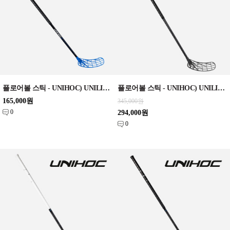
플로어볼 스틱 - UNIHOC) UNILITE PERFORMANCE MID FL 29 black 92cm / 96cm
플로어볼 스틱 - UNIHOC) UNILITE CARBSKIN FL 29 black SLIM EDT JR 92cm
165,000원
345,000원
0
294,000원
0