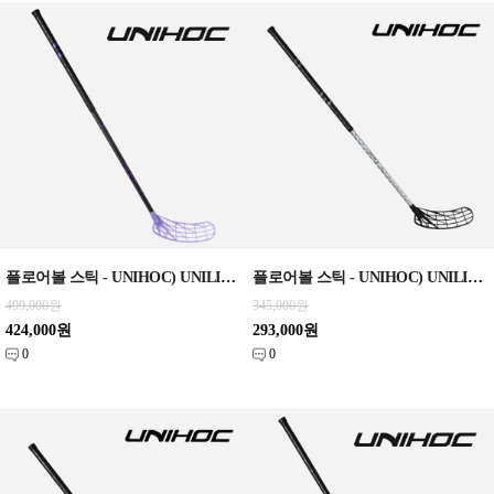
플로어볼 스틱 - UNIHOC) UNILITE EVOLAB TITAN 29 ice purple 96cm
플로어볼 스틱 - UNIHOC) UNILITE CARBSKIN TI 29 silver SLIM 92cm
499,000원
345,000원
424,000원
293,000원
0
0