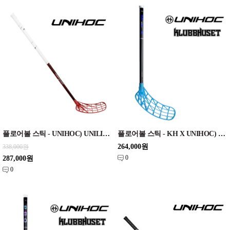
플로어볼 스틱 - UNIHOC) UNILITE CARBSKIN FL 26 radiant red 96cm
플로어볼 스틱 - KH X UNIHOC) UNILITE MAX 27 classic ice blue 96cm
264,000원
338,000원
0
287,000원
0