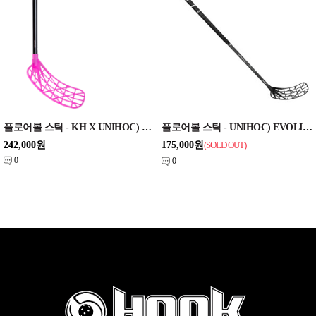
플로어볼 스틱 - KH X UNIHOC) UNILITE UNISLIM PRO 29 ice pink 92cm
플로어볼 스틱 - UNIHOC) EVOLITE PRO 26 black SLIM EDT 96cm
242,000원
175,000원
(SOLD OUT
)
0
0