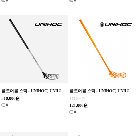
0
0
플로어볼 스틱 - UNIHOC) UNILITE CARBSKIN TI 29 silver Classic 96cm
플로어볼 스틱 - UNIHOC) UNILITE SUPERSKIN MID 29 Orange 92cm
310,000원
143,000원
0
121,000원
0