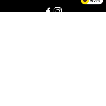
02-2278-0012
운영시간 : 평일 9:00~18:00 |
점심시간 : 11:30~12:30 |
휴무 : 토/일요일,공휴일
회사소개
|
개인정보취급방침
|
사업자 정보확인
|
이용약관
상호명 HOOK FLOORBALL / 대표 김황주
개인정보관리책임자 : 김소영
사업자등록번호 : 201-04-67301
통신판매신고 : 제2018-서울중구-1143호
대표 메일 :
ehook@naver.com
FAX : 02-2238-1106
주소 : 서울 중구 동호로14길 52 (신당동)
SPONSER