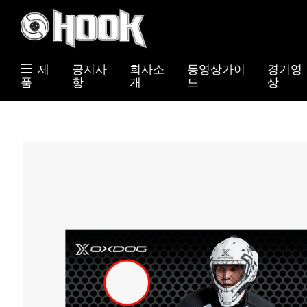
제
공지사
회사소
동영상가이
경기영
품
항
개
드
상