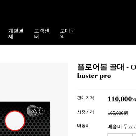
개별결
고객센
도매문
제
터
의
플로어볼 골대 - 
buster pro
110,000
판매가격
시중가격
165,000
원
배송비
배송비 무료 /