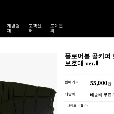
개별결
고객센
도매문
제
터
의
플로어볼 골키퍼 보
보호대 ver.Ⅱ
55,000
판매가격
원
배송비
배송비 무료 /