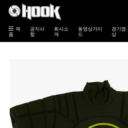
제
공지사
회사소
동영상가이
경기영
품
항
개
드
상