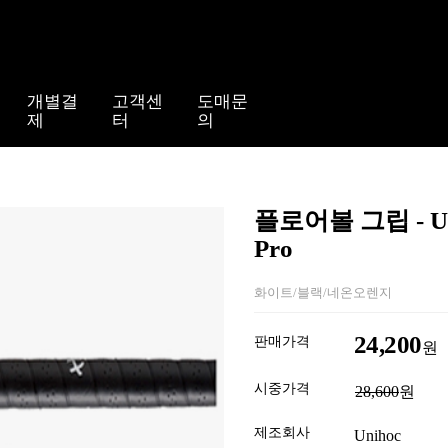
개별결
고객센
도매문
제
터
의
플로어볼 그립 - UN
Pro
화이트/블랙/네온오렌지
24,200
판매가격
원
시중가격
28,600
원
제조회사
Unihoc