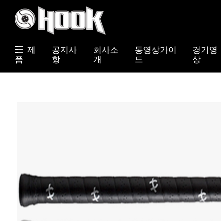
제
공지사
회사소
동영상가이
경기영
품
항
개
드
상