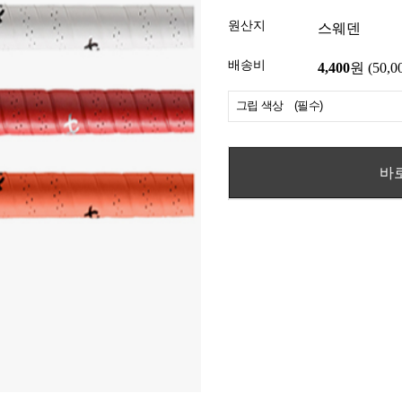
원산지
스웨덴
배송비
4,400
원 (50
바