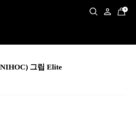
0
IHOC) 그립 Elite