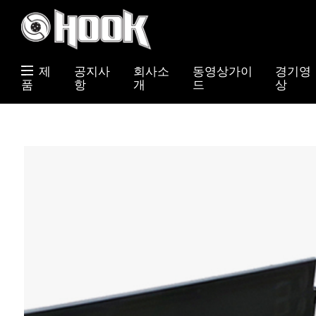
제
공지사
회사소
동영상가이
경기영
품
항
개
드
상