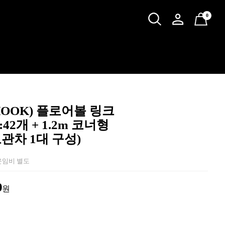
0
HOOK) 플로어볼 링크
42개 + 1.2m 코너형
보관차 1대 구성)
 운임비 별도
0
원