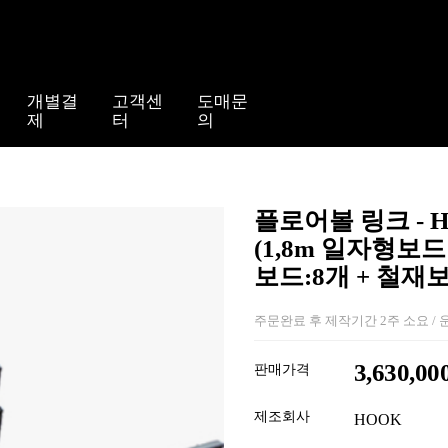
개별결
고객센
도매문
제
터
의
플로어볼 링크 - 
(1,8m 일자형보드:
보드:8개 + 철재
주문완료 후 제작기간 2주 소요 /
3,630,00
판매가격
제조회사
HOOK