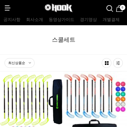
0
공지사항
회사소개
동영상가이드
경기영상
개별결제
스쿨세트