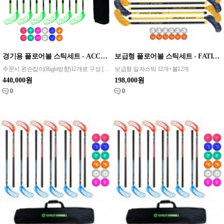
경기용 플로어볼 스틱세트 - ACCUFLI) AirTek A90 Green 90cm set
보급형 플로어볼 스틱세트 - FATIPIE) Blaster 90 set
주문시 왼손잡이(Right방향)12개로 구성 [오른손잡이(Left방향)품절]
보급형 일자스틱 12개+볼12개
440,000원
198,000원
0
0