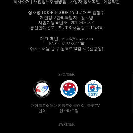
회사소개
|
개인정보취급방침
|
사업자 정보확인
|
이용약관
상호명 HOOK FLOORBALL / 대표 김황주
개인정보관리책임자 : 김소영
사업자등록번호 : 201-04-67301
통신판매신고 : 제2018-서울중구-1143호
대표 메일 :
ehook@naver.com
FAX : 02-2238-1106
주소 : 서울 중구 동호로14길 52 (신당동)
SPONSER
대한플로어볼
대한플로어볼협회
플코TV
협회
인스타그램
PARTNER