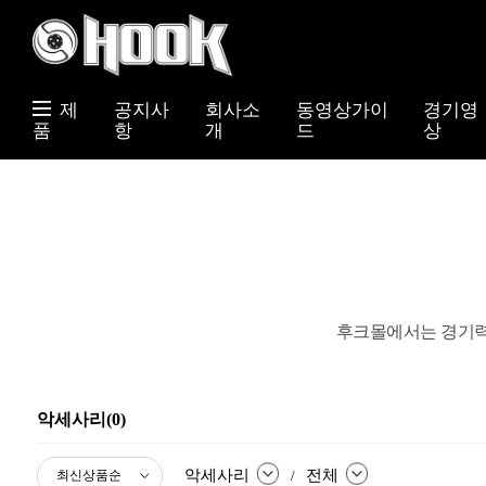
제
공지사
회사소
동영상가이
경기영
품
항
개
드
상
후크몰에서는 경기력
악세사리(0)
악세사리
전체
/