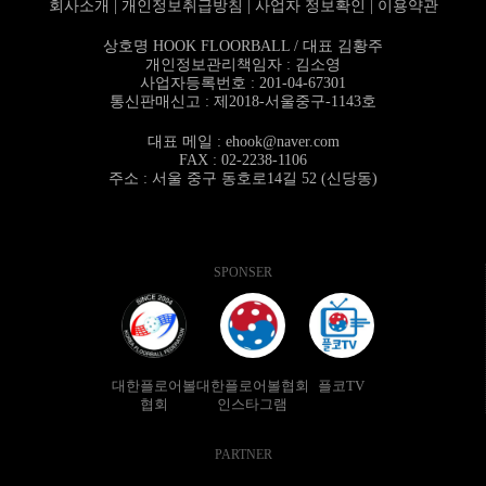
회사소개
|
개인정보취급방침
|
사업자 정보확인
|
이용약관
상호명 HOOK FLOORBALL / 대표 김황주
개인정보관리책임자 : 김소영
사업자등록번호 : 201-04-67301
통신판매신고 : 제2018-서울중구-1143호
대표 메일 :
ehook@naver.com
FAX : 02-2238-1106
주소 : 서울 중구 동호로14길 52 (신당동)
SPONSER
대한플로어볼
대한플로어볼협회
플코TV
협회
인스타그램
PARTNER